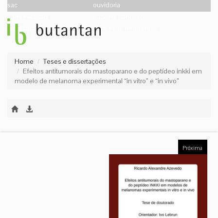
sac
ouvidoria
comunicação
trabalhe conosco
localização
perguntas frequentes
Home
Teses e dissertações
Efeitos antitumorais do mastoparano e do peptídeo inkki em
modelo de melanoma experimental “in vitro” e “in vivo”
Próxima