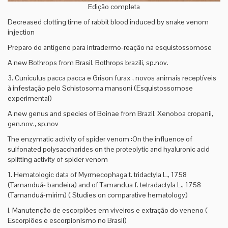
Edição completa
Decreased clotting time of rabbit blood induced by snake venom
injection
Preparo do antígeno para intradermo-reação na esquistossomose
A new Bothrops from Brasil. Bothrops brazili, sp.nov.
3. Cuniculus pacca pacca e Grison furax , novos animais receptíveis
à infestação pelo Schistosoma mansoni (Esquistossomose
experimental)
A new genus and species of Boinae from Brazil. Xenoboa cropanii,
gen.nov., sp.nov
The enzymatic activity of spider venom :On the influence of
sulfonated polysaccharides on the proteolytic and hyaluronic acid
splitting activity of spider venom
1. Hematologic data of Myrmecophaga t. tridactyla L., 1758
(Tamanduá- bandeira) and of Tamandua f. tetradactyla L., 1758
(Tamanduá-mirim) ( Studies on comparative hematology)
I. Manutenção de escorpiões em viveiros e extração do veneno (
Escorpiões e escorpionismo no Brasil)