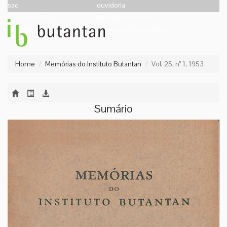
sac
ouvidoria
comunicação
trabalhe conosco
localização
perguntas frequentes
Home
Memórias do Instituto Butantan
Vol. 25, n° 1, 1953
Sumário