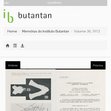
sac
ouvidoria
comunicação
trabalhe conosco
localização
perguntas frequentes
Home
Memórias do Instituto Butantan
Volume 36, 1972
Anterior
Próxima