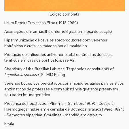
Edição completa
Lauro Pereira Travassos Filho ( 1918-1989)
Adaptações em armadilha entomológica luminosa de sucção
Hiperimunização de cavalos soroprodutores com venenos
botrópicos e crotálico tratados por glutaraldeido
Produção de anticorpos antiveneno total de Crotalus durissus
terrificus em cavalos por Fosfolipase A2
Chemistry of the Brazilian Labiatae. Terpenoids constituents of
Lepechinia speciosa
(St. Hil.) Epling
Venenos botrópicos pré-tratados com inibidores ativos para os sítios
enzimáticos de proteases e com substância quelante preservam
seu poder imunogenético
Presença de hepatozoon Plimmeri (Sambon, 1909) - Coccidia,
Haemogregarinidae em exemplar de Bothrops jararaca (Wied, 1824)
- Serpentes Viperidae, Crotalinae - mantido em cativeiro
Errata