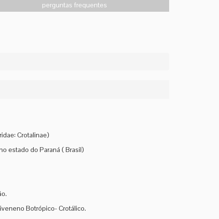
perguntas frequentes
ridae: Crotalinae)
 estado do Paraná ( Brasil)
ão.
eneno Botrópico- Crotálico.