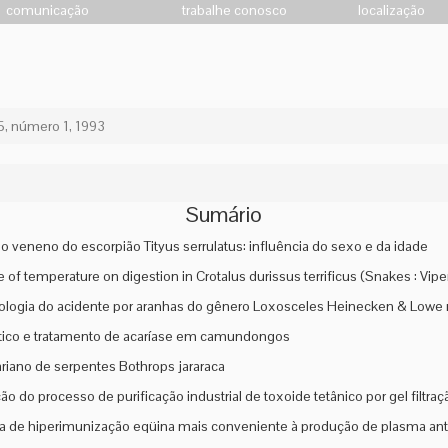
comunicação
trabalhe conosco
localização
, número 1, 1993
Sumário
do veneno do escorpião Tityus serrulatus: influência do sexo e da idade
 of temperature on digestion in Crotalus durissus terrificus (Snakes : Vipe
logia do acidente por aranhas do gênero Loxosceles Heinecken & Lowe no
tico e tratamento de acaríase em camundongos
ariano de serpentes Bothrops jararaca
o do processo de purificação industrial de toxoide tetânico por gel filtraç
de hiperimunização eqüina mais conveniente à produção de plasma antiv