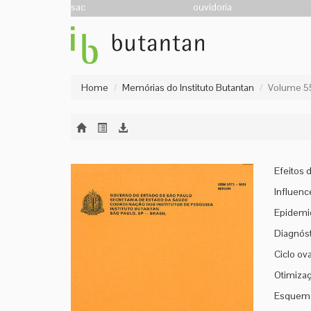
sac
ouvidoria
Home
Memórias do Instituto Butantan
Volume 55
Efeitos 
Influence
Epidemio
Diagnós
Ciclo ov
Otimizaçã
Esquema 