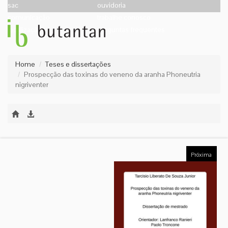
sac
ouvidoria
comunicação
trabalhe conosco
localização
perguntas frequentes
Home
Teses e dissertações
Prospecção das toxinas do veneno da aranha Phoneutria
nigriventer
Próxima