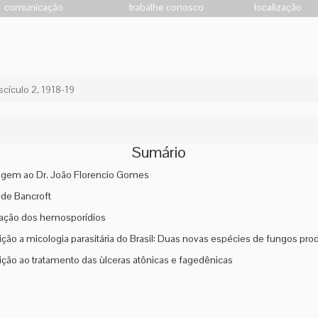
comunicação
trabalhe conosco
localização
scículo 2, 1918-19
Sumário
em ao Dr. João Florencio Gomes
e de Bancroft
cação dos hemosporídios
ição a micologia parasitária do Brasil: Duas novas espécies de fungos p
ição ao tratamento das ùlceras atônicas e fagedênicas