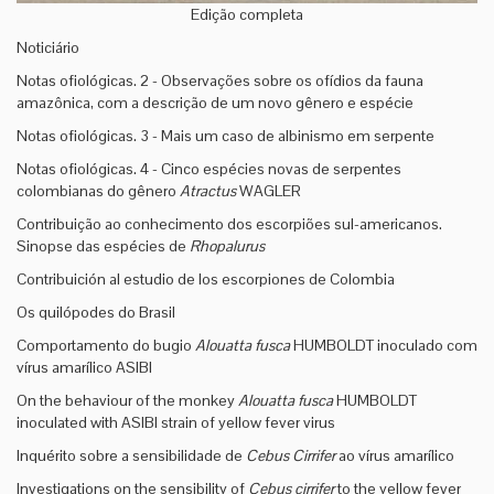
Edição completa
Noticiário
Notas ofiológicas. 2 - Observações sobre os ofídios da fauna
amazônica, com a descrição de um novo gênero e espécie
Notas ofiológicas. 3 - Mais um caso de albinismo em serpente
Notas ofiológicas. 4 - Cinco espécies novas de serpentes
colombianas do gênero
Atractus
WAGLER
Contribuição ao conhecimento dos escorpiões sul-americanos.
Sinopse das espécies de
Rhopalurus
Contribuición al estudio de los escorpiones de Colombia
Os quilópodes do Brasil
Comportamento do bugio
Alouatta fusca
HUMBOLDT inoculado com
vírus amarílico ASIBI
On the behaviour of the monkey
Alouatta fusca
HUMBOLDT
inoculated with ASIBI strain of yellow fever virus
Inquérito sobre a sensibilidade de
Cebus Cirrifer
ao vírus amarílico
Investigations on the sensibility of
Cebus cirrifer
to the yellow fever