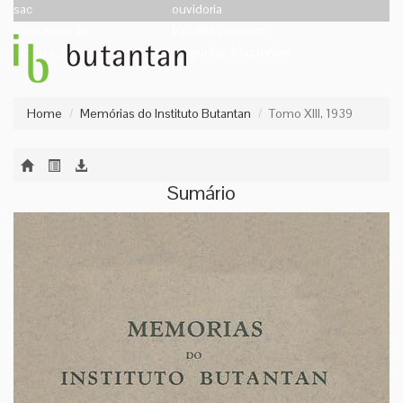
sac
ouvidoria
comunicação
trabalhe conosco
localização
perguntas frequentes
Home
Memórias do Instituto Butantan
Tomo XIII, 1939
Sumário