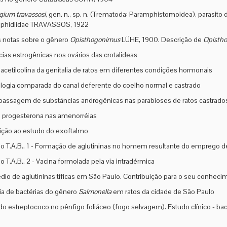
ium travassosi
, gen. n., sp. n. (Trematoda: Paramphistomoidea), parasito
aphidiidae TRAVASSOS, 1922
 notas sobre o gênero
Opisthogonimus
LÜHE, 1900. Descrição de
Opistho
ias estrogênicas nos ovários das crotalideas
acetilcolina da genitalia de ratos em diferentes condições hormonais
ogia comparada do canal deferente do coelho normal e castrado
passagem de substâncias androgênicas nas parabioses de ratos castrado
a progesterona nas amenorréias
ição ao estudo do exoftalmo
o T.A.B.. 1 - Formação de aglutininas no homem resultante do emprego d
o T.A.B.. 2 - Vacina formolada pela via intradérmica
dio de aglutininas tíficas em São Paulo. Contribuição para o seu conheci
ia de bactérias do gênero
Salmonella
em ratos da cidade de São Paulo
do estreptococo no pênfigo foliáceo (fogo selvagem). Estudo clínico - bac