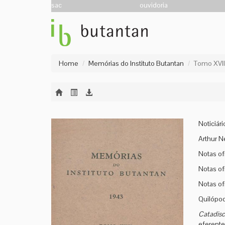
sac
ouvidoria
Home
Memórias do Instituto Butantan
Tomo XVII
Noticiári
Arthur 
Notas of
Notas of
Notas of
Quilópo
Catadiscu
eferent