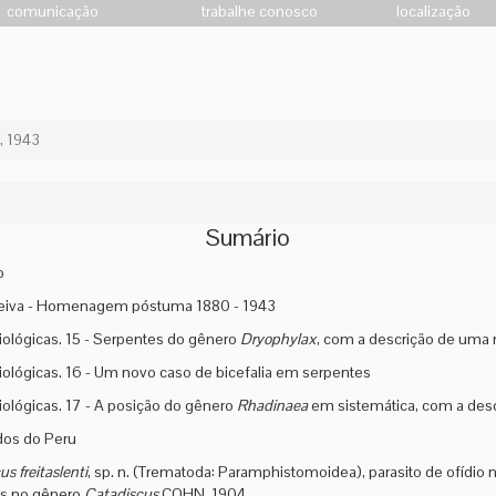
comunicação
trabalhe conosco
localização
, 1943
Sumário
o
Neiva - Homenagem póstuma 1880 - 1943
iológicas. 15 - Serpentes do gênero
Dryophylax
, com a descrição de uma
iológicas. 16 - Um novo caso de bicefalia em serpentes
iológicas. 17 - A posição do gênero
Rhadinaea
em sistemática, com a des
dos do Peru
s freitaslenti
, sp. n. (Trematoda: Paramphistomoidea), parasito de ofídio
es no gênero
Catadiscus
COHN, 1904