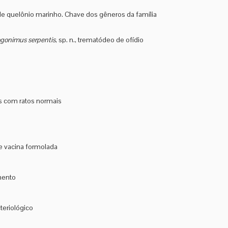
 de quelônio marinho. Chave dos gêneros da família
gonimus serpentis
, sp. n., trematódeo de ofídio
s com ratos normais
e vacina formolada
mento
teriológico