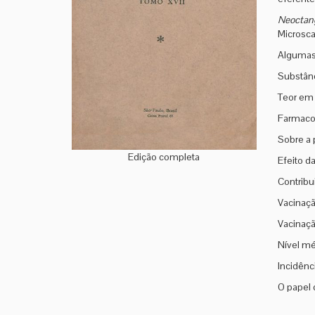
Neoctang
Microsc
Algumas
Substânc
Teor em 
Farmacol
Sobre a 
Edição completa
Efeito d
Contribu
Vacinaçã
Vacinaçã
Nível mé
Incidênc
O papel 