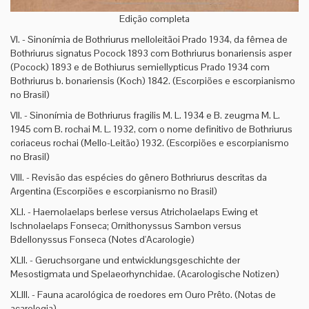
Edição completa
VI. - Sinonímia de Bothriurus melloleitãoi Prado 1934, da fêmea de
Bothriurus signatus Pocock 1893 com Bothriurus bonariensis asper
(Pocock) 1893 e de Bothiurus semiellypticus Prado 1934 com
Bothriurus b. bonariensis (Koch) 1842. (Escorpiões e escorpianismo
no Brasil)
VII. - Sinonímia de Bothriurus fragilis M. L. 1934 e B. zeugma M. L.
1945 com B. rochai M. L. 1932, com o nome definitivo de Bothriurus
coriaceus rochai (Mello-Leitão) 1932. (Escorpiões e escorpianismo
no Brasil)
VIII. - Revisão das espécies do gênero Bothriurus descritas da
Argentina (Escorpiões e escorpianismo no Brasil)
XLI. - Haemolaelaps berlese versus Atricholaelaps Ewing et
Ischnolaelaps Fonseca; Ornithonyssus Sambon versus
Bdellonyssus Fonseca (Notes d'Acarologie)
XLII. - Geruchsorgane und entwicklungsgeschichte der
Mesostigmata und Spelaeorhynchidae. (Acarologische Notizen)
XLIII. - Fauna acarológica de roedores em Ouro Prêto. (Notas de
acarologia)