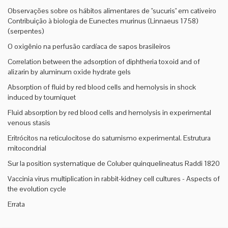
Observações sobre os hábitos alimentares de "sucuris" em cativeiro
Contribuição à biologia de Eunectes murinus (Linnaeus 1758)
(serpentes)
O oxigênio na perfusão cardíaca de sapos brasileiros
Correlation between the adsorption of diphtheria toxoid and of
alizarin by aluminum oxide hydrate gels
Absorption of fluid by red blood cells and hemolysis in shock
induced by tourniquet
Fluid absorption by red blood cells and hemolysis in experimental
venous stasis
Eritrócitos na reticulocitose do saturnismo experimental. Estrutura
mitocondrial
Sur la position systematique de Coluber quinquelineatus Raddi 1820
Vaccinia virus multiplication in rabbit-kidney cell cultures - Aspects of
the evolution cycle
Errata