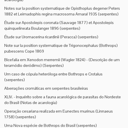
Notes sur la position systematique de Opisthoplus degener Peters
1882 et Leimadophis regina macrosoma Amaral 1935 (serpentes)
Étude sur Apostolepis coronata (Sauvage 1877) et Apostolepis
quinquelineata Boulanger 1896 (serpentes)
Étude sur Uromacerina ricardinii (Peracca) (serpentes)
Note sur la position systematique de Trigonocephalus (Bothrops)
pubescens Cope 1869
Bicefalia em Xenodon merremii (Wagler 1824) - (Descrição de um
teramódio deródimo) (Serpentes)
Um caso de cópula heteróloga entre Bothrops e Crotalus
(serpentes)
Aberrações cromáticas em serpentes brasileiras
XLIV. - Inquérito sobre a fauna acarológica de parasitas do Nordeste
do Brasil (Notas de acarologia)
Operação cesariana realizada em Eunectes murinus (Linnaeus
1758) (serpentes)
Uma Nova espécie de Bothrops do Brasil (serpentes)