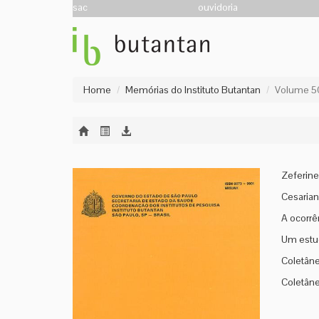
sac
ouvidoria
Home
Memórias do Instituto Butantan
Volume 50
Zeferine
Cesarian
A ocorrê
Um estud
Coletâne
Coletâne