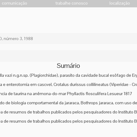
comunicação
trabalhe conosco
localização
, número 3, 1988
Sumário
lla vazi n.g.n.sp. (Plagiorchidae), parasito da cavidade bucal esôfago de E
a e enterotomia em cascvel, Crotalus durissus collilineatus (Viperidae - Cr
ncia de taurina na anêmona-do-mar Phyllactis flosculifera Lesueur 1817
o de biologia comportamental da jararaca, Bothrops jararaca, com uso de
a de resumos de trabalhos publicados pelos pesquisadores do Instituto B
a de resumos de trabalhos publicados pelos pesquisadores do Instituto 