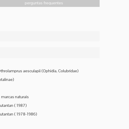
perguntas frequentes
rythrolamprus aesculapii (Ophidia, Colubridae)
otalinae)
 marcas naturais
utantan ( 1987)
Butantan ( 1978-1986)