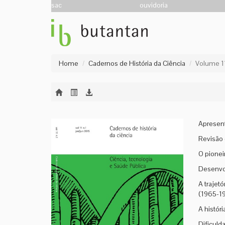
sac
ouvidoria
Home
Cadernos de História da Ciência
Volume 1
Apresen
Revisão d
O pionei
Desenvol
A trajet
(1965-1
A histór
Dificuld