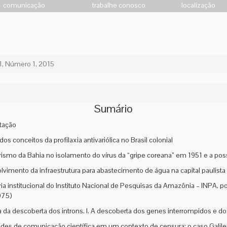
comunicação
trabalhe conosco
localização
1, Número 1, 2015
Sumário
tação
os conceitos da profilaxia antivariólica no Brasil colonial
rismo da Bahia no isolamento do vírus da “gripe coreana” em 1951 e a po
vimento da infraestrutura para abastecimento de água na capital paulista
ória institucional do Instituto Nacional de Pesquisas da Amazônia – INPA,
975)
ia da descoberta dos introns. I. A descoberta dos genes interrompidos e 
ades de comunicação científica em um contexto de censura: o caso Galil