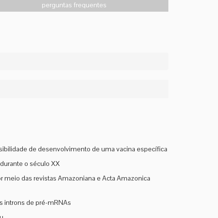
perguntas frequentes
ssibilidade de desenvolvimento de uma vacina específica
 durante o século XX
 por meio das revistas Amazoniana e Acta Amazonica
dos introns de pré-mRNAs
eu