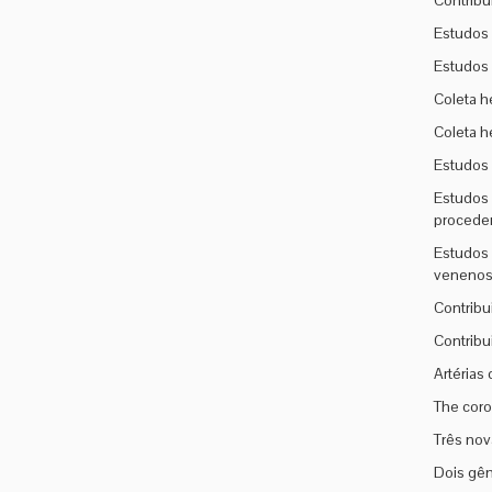
Contribu
Estudos 
Estudos 
Coleta h
Coleta h
Estudos s
Estudos 
proceden
Estudos 
venenos
Contribu
Contribu
Artérias 
The coro
Três nov
Dois gên