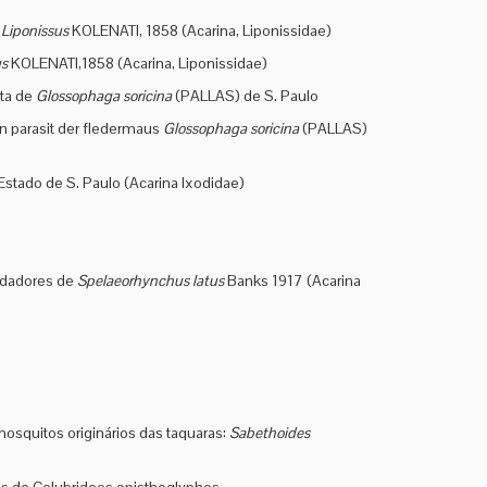
o
Liponissus
KOLENATI, 1858 (Acarina, Liponissidae)
us
KOLENATI,1858 (Acarina, Liponissidae)
ita de
Glossophaga soricina
(PALLAS) de S. Paulo
in parasit der fledermaus
Glossophaga soricina
(PALLAS)
Estado de S. Paulo (Acarina Ixodidae)
pedadores de
Spelaeorhynchus latus
Banks 1917 (Acarina
osquitos originários das taquaras:
Sabethoides