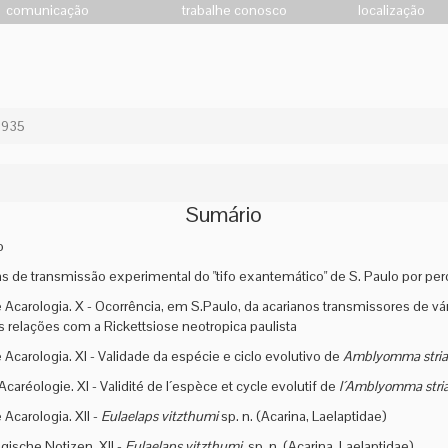
comunicação
trabalhe conosco
localização
1935
Sumário
o
as de transmissão experimental do "tifo exantemático" de S. Paulo por per
 Acarologia. X - Ocorrência, em S.Paulo, da acarianos transmissores de v
s relações com a Rickettsiose neotropica paulista
 Acarologia. XI - Validade da espécie e ciclo evolutivo de
Amblyomma stri
caréologie. XI - Validité de l´espèce et cycle evolutif de
l´Amblyomma stri
Acarologia. XII -
Eulaelaps vitzthumi
sp. n. (Acarina, Laelaptidae)
gische Notizen. XII -
Eulaelaps vitzthumi
, sp. n. (Acarina, Laelaptidae)