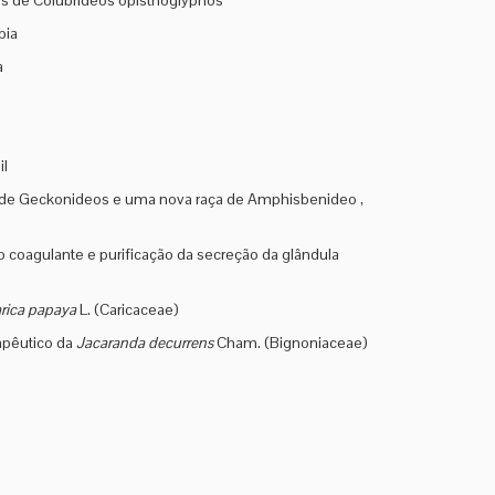
ies de Colubrideos opisthoglyphos
bia
a
il
es de Geckonideos e uma nova raça de Amphisbenideo ,
ção coagulante e purificação da secreção da glândula
rica papaya
L. (Caricaceae)
rapêutico da
Jacaranda decurrens
Cham. (Bignoniaceae)