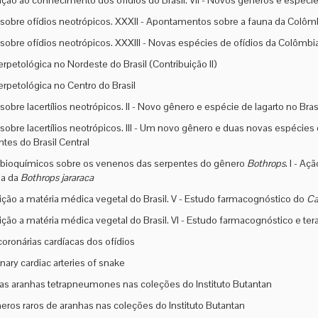
ição ao conhecimento dos ofídios do Brasil. VII - Novos gêneros e espéc
sobre ofídios neotrópicos. XXXII - Apontamentos sobre a fauna da Colôm
sobre ofídios neotrópicos. XXXIII - Novas espécies de ofídios da Colômbi
erpetológica no Nordeste do Brasil (Contribuição II)
erpetológica no Centro do Brasil
obre lacertílios neotrópicos. II - Novo gênero e espécie de lagarto no Bras
sobre lacertílios neotrópicos. III - Um novo gênero e duas novas espéci
tes do Brasil Central
bioquímicos sobre os venenos das serpentes do gênero
Bothrops
. I - A
a da
Bothrops jararaca
ição a matéria médica vegetal do Brasil. V - Estudo farmacognóstico do
Ca
ição a matéria médica vegetal do Brasil. VI - Estudo farmacognóstico e te
coronárias cardíacas dos ofídios
nary cardiac arteries of snake
as aranhas tetrapneumones nas coleções do Instituto Butantan
eros raros de aranhas nas coleções do Instituto Butantan