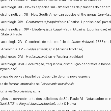
 acarologia. XIII - Novas espécies sul - americanas de parasitos do gêner
gische notizen. XIII - New South-American species of the genus
Liponiss
 acarologia. XIV -
Ceratonyssus joaquimi
sp n (Acarina, Liponissidae) paras
gische notizen. XIV -
Ceratonyssus joaquimi
sp n (Acarina, Liponissidae) e
State S. Paulo
 acarologia. XV - Ocorrência de sub-espécie de
Ixodes ricinus
(L 1758) no 
 Acarologia. XVI -
Ixodes amarali
, sp n (Acarina Ixodidae)
gical notes. XVI -
Ixodes amarali
, sp n (Acarina Ixodidae)
 acarologia. XVII - Localização, frequência, distribuição geográfica e hos
rhynchidae)
omas de peixes brasileiros: Descrição de uma nova espécie
cia de formas anômalas na
Leishmania brasiliensis
soma mattogrossense
, sp. n.
ições ao conhecimento dos culicídeos de São Paulo. VI - Notas sobre os m
ius
(LUTZ) e
Megarhinus bambusicola
Lutz & Neiva