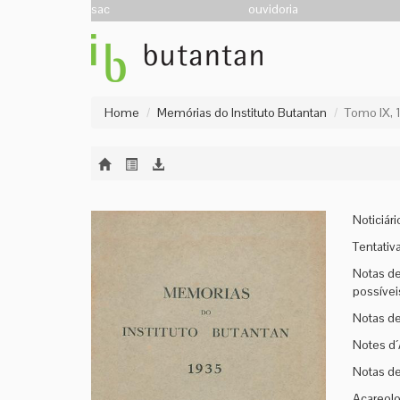
sac
ouvidoria
Home
Memórias do Instituto Butantan
Tomo IX, 
Noticiári
Tentativ
Notas de
possívei
Notas de
Notes d´A
Notas de 
Acareolo