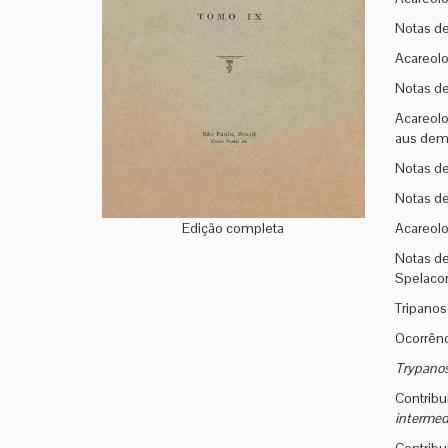
Notas de
Acareolo
Notas de
Acareolo
aus dem 
Notas de
Notas de
Edição completa
Acareolo
Notas de
Spelaco
Tripanos
Ocorrên
Trypano
Contribu
intermed