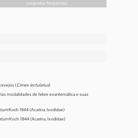
perguntas frequentes
cevejos (
Cimex lectularius
)
árias modalidades de febre exantemática e suas
atum
Koch 1844 (Acarina, Ixodidae)
atum
Koch 1844 (Acarina, Ixodidae)