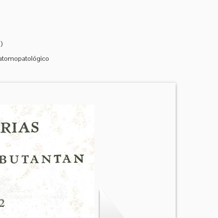
)
natomopatológico