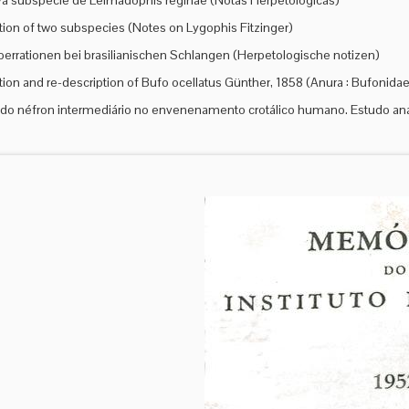
 subspécie de Leimadophis reginae (Notas Herpetológicas)
tion of two subspecies (Notes on Lygophis Fitzinger)
errationen bei brasilianischen Schlangen (Herpetologische notizen)
tion and re-description of Bufo ocellatus Günther, 1858 (Anura : Bufonidae
do néfron intermediário no envenenamento crotálico humano. Estudo a