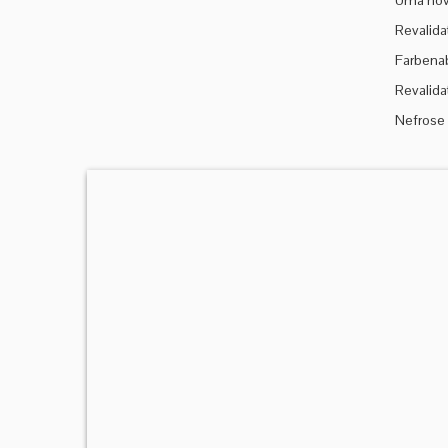
Uma nova
Revalida
Farbenab
Revalida
Nefrose 