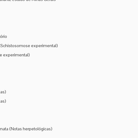
ório
 (Schistosomose experimental)
e experimental)
cas)
cas)
nata (Notas herpetológicas)