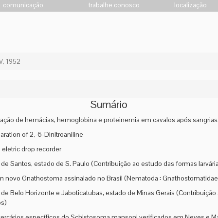
comunicação
trabalhe conosco
localização
V, 1952
Sumário
ção de hemácias, hemoglobina e proteinemia em cavalos após sangrias. I
ration of 2,-6-Dinitroaniline
 eletric drop recorder
 de Santos, estado de S. Paulo (Contribuição ao estudo das formas larvária
 novo Gnathostoma assinalado no Brasil (Nematoda : Gnathostomatidae
 de Belo Horizonte e Jaboticatubas, estado de Minas Gerais (Contribuição
os)
cercários específicos do Schistosoma mansoni verificados em Neves e Ma