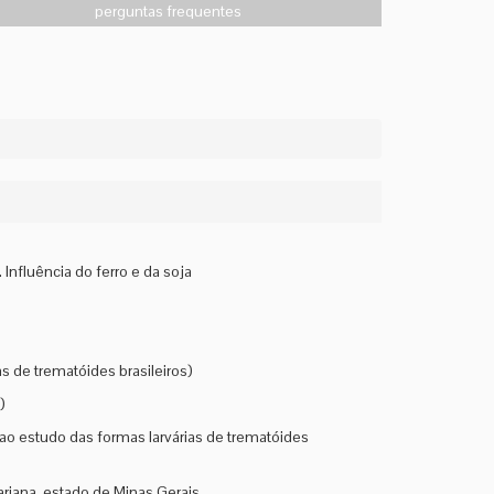
perguntas frequentes
nfluência do ferro e da soja
s de trematóides brasileiros)
)
 ao estudo das formas larvárias de trematóides
riana, estado de Minas Gerais