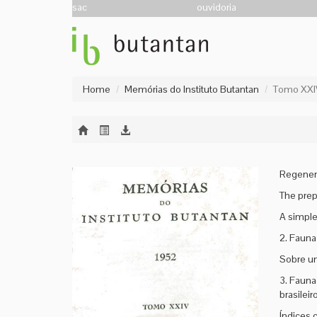
sac
ouvidoria
Home
Memórias do Instituto Butantan
Tomo XXI
Regenera
The prepa
A simple
2. Fauna
Sobre um
3. Fauna
brasileir
Índices 