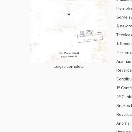
Hemolysi
Some sym
A new me
Técnica 
1. Recep
2. Herma
Aranhas 
Edição completa
Revalida
Contribu
1º Contr
2º Contr
Snakes 
Revalida
Anomalia