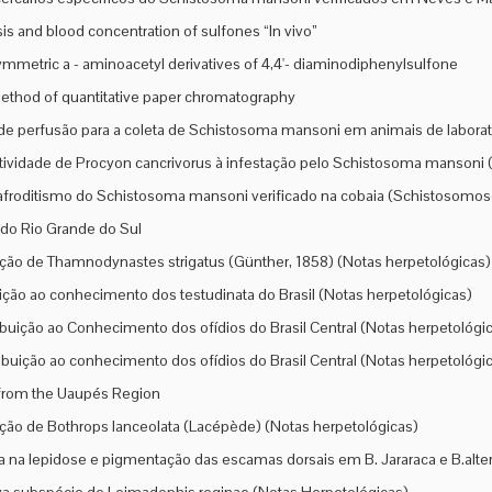
s and blood concentration of sulfones “In vivo”
metric a - aminoacetyl derivatives of 4,4'- diaminodiphenylsulfone
thod of quantitative paper chromatography
de perfusão para a coleta de Schistosoma mansoni em animais de laborat
tividade de Procyon cancrivorus à infestação pelo Schistosoma mansoni
froditismo do Schistosoma mansoni verificado na cobaia (Schistosomos
do Rio Grande do Sul
ção de Thamnodynastes strigatus (Günther, 1858) (Notas herpetológicas)
ição ao conhecimento dos testudinata do Brasil (Notas herpetológicas)
ibuição ao Conhecimento dos ofídios do Brasil Central (Notas herpetológi
ibuição ao conhecimento dos ofídios do Brasil Central (Notas herpetológi
from the Uaupés Region
ção de Bothrops lanceolata (Lacépède) (Notas herpetológicas)
 na lepidose e pigmentação das escamas dorsais em B. Jararaca e B.alter