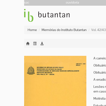
sac
ouvidoria
Home
Memórias do Instituto Butantan
Vol. 42/4
A carreir
Obituári
Obituári
A erradi
Lesões n
em caso
Moléstia
Estudo m