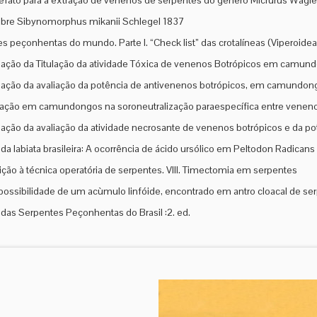
efato para a extração de venenos de serpentes do gênero Micrurus Wagle
bre Sibynomorphus mikanii Schlegel 1837
s peçonhentas do mundo. Parte I. “Check list” das crotalíneas (Viperoidea, 
ação da Titulação da atividade Tóxica de venenos Botrópicos em camun
ação da avaliação da potência de antivenenos botrópicos, em camundon
ação em camundongos na soroneutralização paraespecífica entre veneno
ação da avaliação da atividade necrosante de venenos botrópicos e da pot
da labiata brasileira: A ocorrência de ácido ursólico em Peltodon Radicans
ição à técnica operatória de serpentes. VIII. Timectomia em serpentes
possibilidade de um acùmulo linfóide, encontrado em antro cloacal de ser
das Serpentes Peçonhentas do Brasil :2. ed.