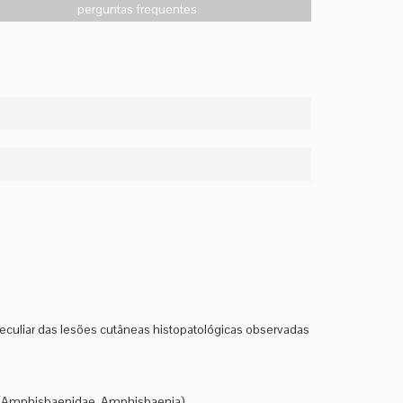
perguntas frequentes
uliar das lesões cutâneas histopatológicas observadas
a (Amphisbaenidae, Amphisbaenia)