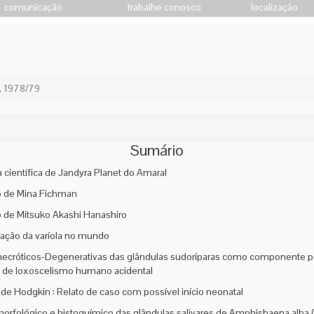
comunicação
trabalhe conosco
localização
3, 1978/79
Sumário
a científica de Jandyra Planet do Amaral
o de Mina Fichman
o de Mitsuko Akashi Hanashiro
cação da varíola no mundo
ecróticos-Degenerativas das glândulas sudoríparas como componente pec
 de loxoscelismo humano acidental
 de Hodgkin : Relato de caso com possível início neonatal
orfológico e histoquímico das glândulas salivares de Amphisbaena alb