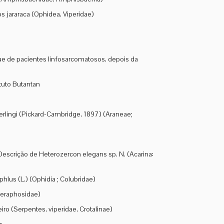
s jararaca (Ophidea, Viperidae)
gue de pacientes linfosarcomatosos, depois da
ituto Butantan
erlingi (Pickard-Cambridge, 1897) (Araneae;
Descrição de Heterozercon elegans sp. N. (Acarina:
lus (L.) (Ophidia ; Colubridae)
heraphosidae)
o (Serpentes, viperidae, Crotalinae)