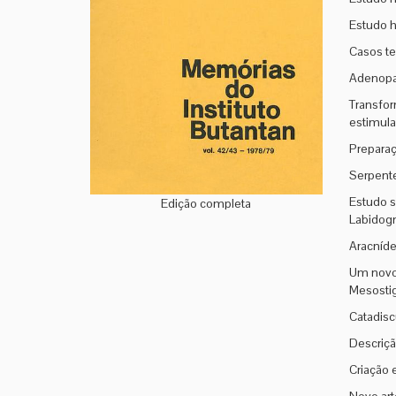
Estudo h
Casos te
Adenopat
Transfor
estimula
Preparaç
Serpente
Estudo s
Edição completa
Labidogn
Aracníde
Um novo 
Mesosti
Catadisc
Descriçã
Criação 