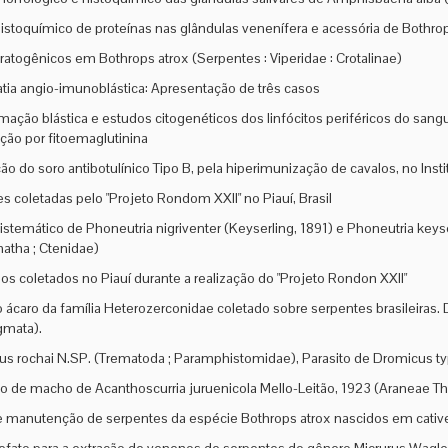
istoquímico de proteínas nas glândulas venenífera e acessória de Bothrop
ratogênicos em Bothrops atrox (Serpentes : Viperidae : Crotalinae)
ia angio-imunoblástica: Apresentação de três casos
mação blástica e estudos citogenéticos dos linfócitos periféricos do san
ção por fitoemaglutinina
ão do soro antibotulínico Tipo B, pela hiperimunização de cavalos, no Inst
s coletadas pelo "Projeto Rondom XXII" no Piauí, Brasil
istemático de Phoneutria nigriventer (Keyserling, 1891) e Phoneutria keys
atha ; Ctenidae)
os coletados no Piauí durante a realização do "Projeto Rondon XXII"
ácaro da família Heterozerconidae coletado sobre serpentes brasileiras. 
gmata).
us rochai N.SP. (Trematoda ; Paramphistomidae), Parasito de Dromicus typh
o de macho de Acanthoscurria juruenicola Mello-Leitão, 1923 (Araneae T
e manutenção de serpentes da espécie Bothrops atrox nascidos em cativeir