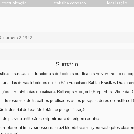
comunicação
trabalhe conosco
localização
, número 2, 1992
Sumário
sticas estruturais e funcionais de toxinas purificadas no veneno do escorpi
auna das dunas interiores do Rio São Francisco: Bahia : Brasil. V. Duas n
ções em ninhadas de caiçaca, Bothrops moojeni (Serpentes , Viperidae)
a de resumos de trabalhos publicados pelos pesquisadores do Instituto B
ão industrial do toxoíde tetânico por gel filtração
 de plasma antitetânico hiperimune de origem eqüina
complement in Trypanossoma cruzi bloodstream Trypomastigotes cleare
e research)