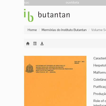
sac
ouvidoria
Home
Memórias do Instituto Butantan
Volume 54
Caracterí
Herpetof
Malforma
Coletâne
Purificaç
Produção
Role of 
interfac