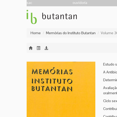
sac
ouvidoria
Home
Memórias do Instituto Butantan
Volume 3
Estudo s
A Antibi
Determin
Avaliaçã
oralment
Ciclo se
Contribu
Contribu