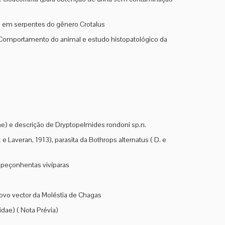
no em serpentes do gênero Crotalus
: Comportamento do animal e estudo histopatológico da
e) e descrição de Dryptopelmides rondoni sp.n.
e Laveran, 1913), parasita da Bothrops alternatus ( D. e
peçonhentas vivíparas
novo vector da Moléstia de Chagas
dae) ( Nota Prévia)