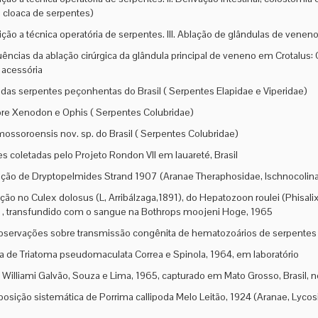
 cloaca de serpentes)
ição a técnica operatória de serpentes. III. Ablação de glândulas de vene
ncias da ablação cirúrgica da glândula principal de veneno em Crotalus
 acessória
das serpentes peçonhentas do Brasil ( Serpentes Elapidae e Viperidae)
re Xenodon e Ophis ( Serpentes Colubridae)
mossoroensis nov. sp. do Brasil ( Serpentes Colubridae)
s coletadas pelo Projeto Rondon VII em Iauareté, Brasil
ção de Dryptopelmides Strand 1907 (Aranae Theraphosidae, Ischnocolina
ção no Culex dolosus (L, Arribálzaga,1891), do Hepatozoon roulei (Phisalix 
) , transfundido com o sangue na Bothrops moojeni Hoge, 1965
servações sobre transmissão congênita de hematozoários de serpentes 
 de Triatoma pseudomaculata Correa e Spinola, 1964, em laboratório
 Williami Galvão, Souza e Lima, 1965, capturado em Mato Grosso, Brasil, 
posição sistemática de Porrima callipoda Melo Leitão, 1924 (Aranae, Lycosi