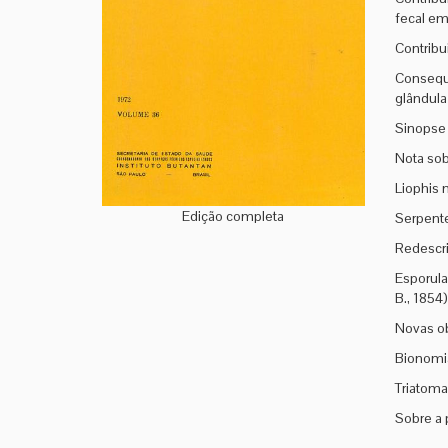
fecal em
Contribu
Consequê
glândula
Sinopse 
Nota sob
Liophis 
Edição completa
Serpente
Redescri
Esporula
B., 1854
Novas ob
Bionomia
Triatoma
Sobre a 