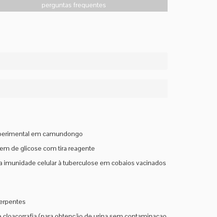
perguntas frequentes
 experimental em camundongo
m de glicose com tira reagente
na imunidade celular à tuberculose em cobaios vacinados
serpentes
a e cloacorrafia (para obtenção de urina sem contaminaçao