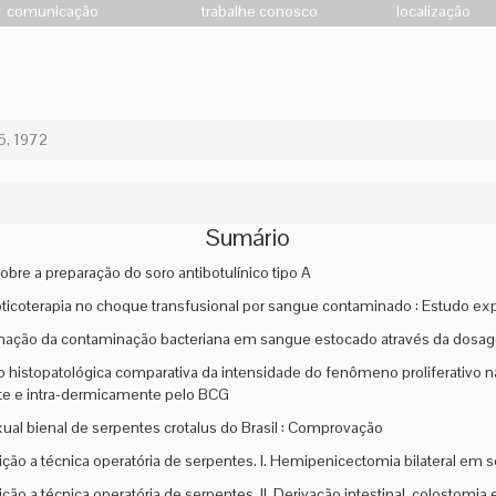
comunicação
trabalhe conosco
localização
6, 1972
Sumário
obre a preparação do soro antibotulínico tipo A
oticoterapia no choque transfusional por sangue contaminado : Estudo
ação da contaminação bacteriana em sangue estocado através da dosage
o histopatológica comparativa da intensidade do fenômeno proliferativo 
e e intra-dermicamente pelo BCG
xual bienal de serpentes crotalus do Brasil : Comprovação
ição a técnica operatória de serpentes. I. Hemipenicectomia bilateral em 
ição a técnica operatória de serpentes. II. Derivação intestinal, colostomi